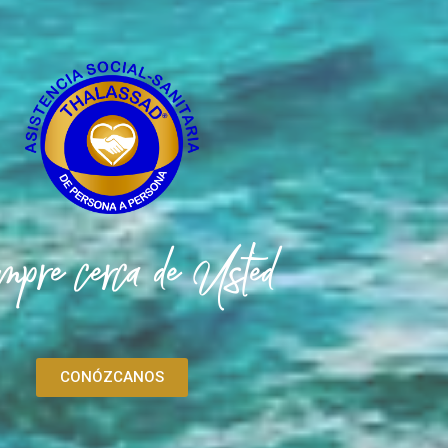
mpre cerca de Usted
CONÓZCANOS