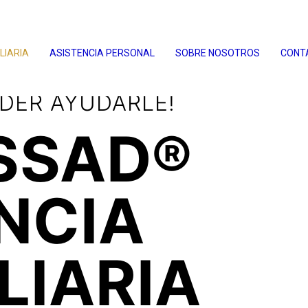
LIARIA
ASISTENCIA PERSONAL
SOBRE NOSOTROS
CONT
YUDARLE!
PO DE CALIDAD
D®
NCIA
A
NALIZADA
IA