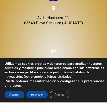
Avda. Naciones, 11
03540 Playa San Juan ( ALICANTE)
Formulario de contacto
Utilizamos cookies propias y de terceros para analizar nuestros
servicios y mostrarle publicidad relacionada con sus preferencias
(+34) 965 508 762
en base a un perfil elaborado a partir de sus hábitos de
info@thalassad.com
navegación, (por ejemplo, páginas visitadas).
Puede obtener más información y configurar sus preferencias
(+34) 671 497 076
en
ajustes
.
Aceptar
Rechazar
Ajustes